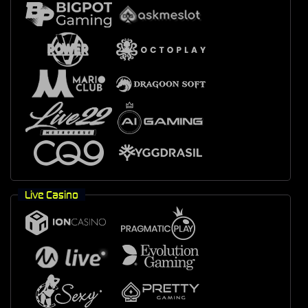
Live Casino