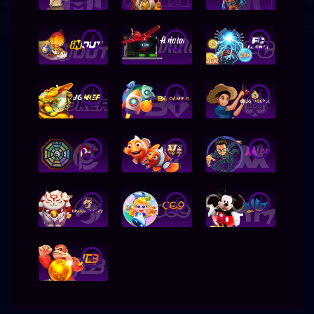
i
i
i
i
i
i
i
i
i
i
i
i
i