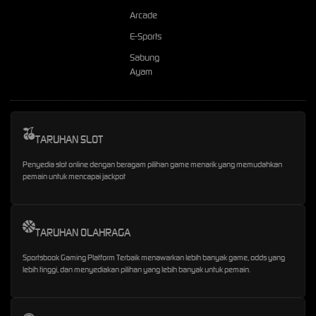
Arcade
E-Sports
Sabung
Ayam
TARUHAN SLOT
Penyedia slot online dengan beragam pilihan game menarik yang memudahkan
pemain untuk mencapai jackpot
TARUHAN OLAHRAGA
Sportsbook Gaming Platform Terbaik menawarkan lebih banyak game, odds yang
lebih tinggi, dan menyediakan pilihan yang lebih banyak untuk pemain.