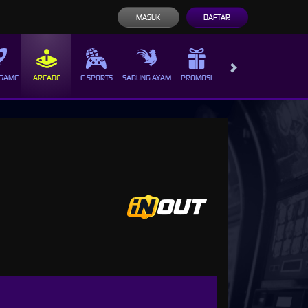
MASUK
DAFTAR
 GAME
ARCADE
E-SPORTS
SABUNG AYAM
PROMOSI