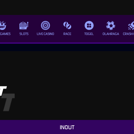
 GAMES
SLOTS
LIVE CASINO
RACE
TOGEL
OLAHRAGA
CRASH
INOUT