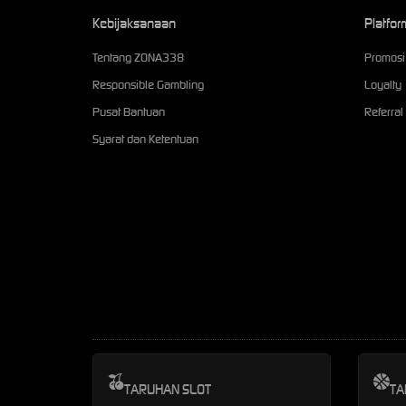
Kebijaksanaan
Platfor
Tentang ZONA338
Promosi
Responsible Gambling
Loyalty
Pusat Bantuan
Referral
Syarat dan Ketentuan
TARUHAN SLOT
TA