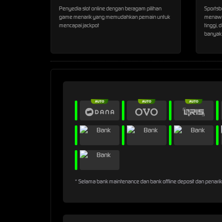
Penyedia slot online dengan beragam pilihan
Sportsb
game menarik yang memudahkan pemain untuk
menawar
mencapai jackpot
tinggi,
banyak 
* Selama bank maintenance dan bank offline deposit dan penarik