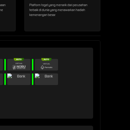
haan
Platform togel yang menarik dari perusahan
ame
terbaik di dunia yang menawarkan hadiah
kemenangan besar