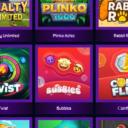
y Unlimited
Plinko Aztec
Rabbit 
Twist
Bubbles
Сoinfl