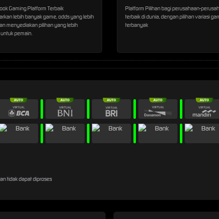
ook Gaming Platform Terbaik
Platform Pilihan bagi perusahaan-perusa
kan lebih banyak game, odds yang lebih
terbaik di dunia, dengan pilihan variasi g
 dan menyediakan pilihan yang lebih
terbanyak
untuk pemain.
an tidak dapat diproses