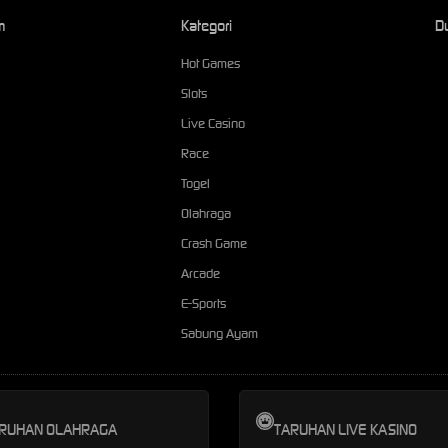
m
Kategori
D
Hot Games
Slots
Live Casino
Race
Togel
Olahraga
Crash Game
Arcade
E-Sports
Sabung Ayam
RUHAN OLAHRAGA
TARUHAN LIVE KASINO