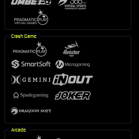
Crash Game
Arcade