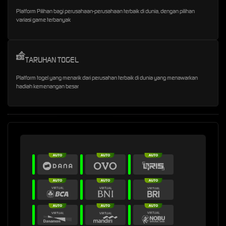
Platform Pilihan bagi perusahaan-perusahaan terbaik di dunia, dengan pilihan
variasi game terbanyak
TARUHAN TOGEL
Platform togel yang menarik dari perusahan terbaik di dunia yang menawarkan
hadiah kemenangan besar