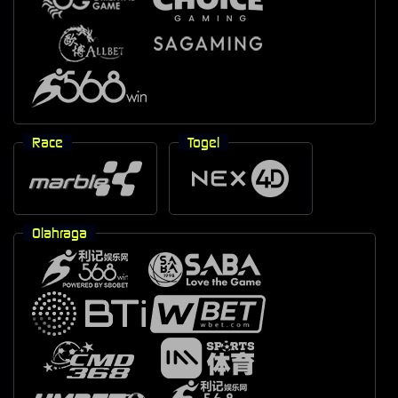
Race
Togel
Olahraga