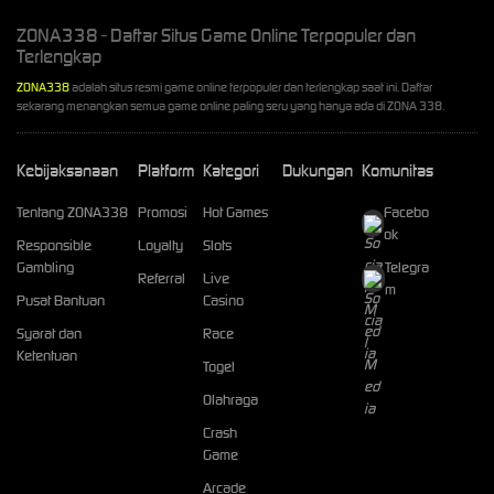
ZONA338 - Daftar Situs Game Online Terpopuler dan
Terlengkap
ZONA338
adalah situs resmi game online terpopuler dan terlengkap saat ini. Daftar
sekarang menangkan semua game online paling seru yang hanya ada di ZONA 338.
Kebijaksanaan
Platform
Kategori
Dukungan
Komunitas
Tentang ZONA338
Promosi
Hot Games
Facebo
ok
Responsible
Loyalty
Slots
Gambling
Telegra
Referral
Live
m
Pusat Bantuan
Casino
Syarat dan
Race
Ketentuan
Togel
Olahraga
Crash
Game
Arcade