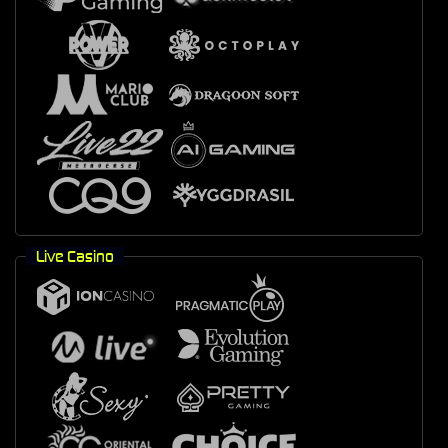
Live Casino